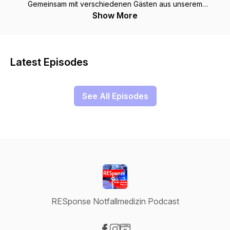
Gemeinsam mit verschiedenen Gästen aus unserem
Arbeitsumfeld diskutieren wir alle zwei Wochen die "Hot
Show More
Topics" des notfallmedizinischen Mikrokosmos, beleuchten
Arbeitsweisen, besprechen relevante Guidelines und
erweitern unsere Horizonte. Enjoy the show! Fragen und
Anregungen gerne willkommen:
Latest Episodes
response.podcast@ma70.wien.gv.at
See All Episodes
RESponse Notfallmedizin Podcast